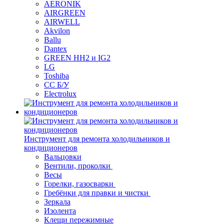
AERONIK
AIRGREEN
AIRWELL
Akvilon
Ballu
Dantex
GREEN HH2 и IG2
LG
Toshiba
СС Б/У
Electrolux
Инструмент для ремонта холодильников и
кондиционеров
Вальцовки
Вентили, проколки
Весы
Горелки, газосварки
Гребёнки для правки и чистки
Зеркала
Изолента
Клещи пережимные