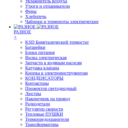
Увлажнитель воздуха
Утюги и отпариватели
Фены
Хлебопечь
Чайники и термопоты электрические
РАЗНОЕ
+
KSD Биметалический термостат
Батарейки
Блоки питания
Вилка электрическая
Запчасти к водяным насосам
Катушка клапана
Кнопка к электроинструментам
КОНДЕНСАТОРЫ
Контакторы
Прожектор светодиодный
Люстры
Наконечник на провод
Радиодетали
Регулятор скорости
Тепловые ПУШКИ
Термопредохранители
Трансформаторы