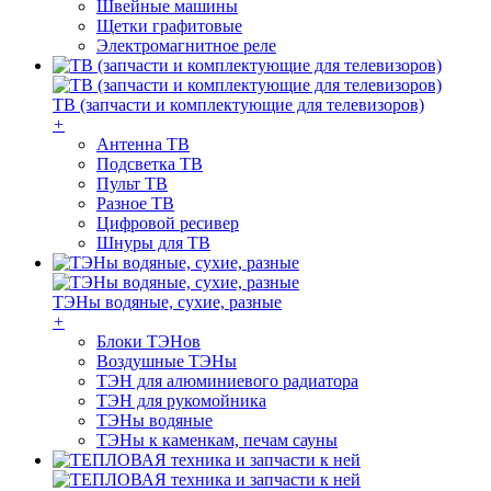
Швейные машины
Щетки графитовые
Электромагнитное реле
ТВ (запчасти и комплектующие для телевизоров)
+
Антенна ТВ
Подсветка ТВ
Пульт ТВ
Разное ТВ
Цифровой ресивер
Шнуры для ТВ
ТЭНы водяные, сухие, разные
+
Блоки ТЭНов
Воздушные ТЭНы
ТЭН для алюминиевого радиатора
ТЭН для рукомойника
ТЭНы водяные
ТЭНы к каменкам, печам сауны