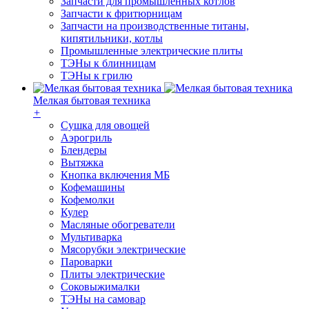
Запчасти для промышленных котлов
Запчасти к фритюрницам
Запчасти на производственные титаны,
кипятильники, котлы
Промышленные электрические плиты
ТЭНы к блинницам
ТЭНы к грилю
Мелкая бытовая техника
+
Cушка для овощей
Аэрогриль
Блендеры
Вытяжка
Кнопка включения МБ
Кофемашины
Кофемолки
Кулер
Масляные обогреватели
Мультиварка
Мясорубки электрические
Пароварки
Плиты электрические
Соковыжималки
ТЭНы на самовар