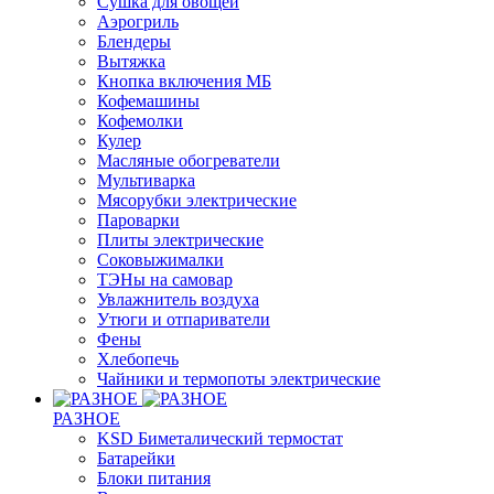
Cушка для овощей
Аэрогриль
Блендеры
Вытяжка
Кнопка включения МБ
Кофемашины
Кофемолки
Кулер
Масляные обогреватели
Мультиварка
Мясорубки электрические
Пароварки
Плиты электрические
Соковыжималки
ТЭНы на самовар
Увлажнитель воздуха
Утюги и отпариватели
Фены
Хлебопечь
Чайники и термопоты электрические
РАЗНОЕ
KSD Биметалический термостат
Батарейки
Блоки питания