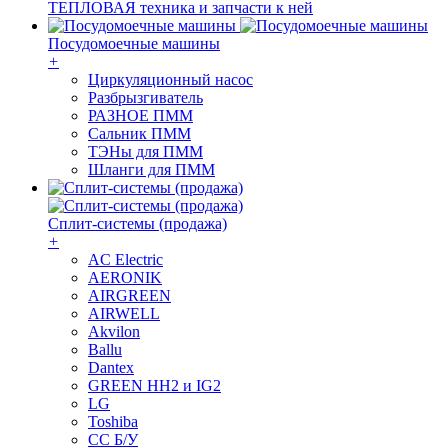
ТЕПЛОВАЯ техника и запчасти к ней
Посудомоечные машины
+
Циркуляционный насос
Разбрызгиватель
РАЗНОЕ ПММ
Сальник ПММ
ТЭНы для ПММ
Шланги для ПММ
Сплит-системы (продажа)
+
AC Electric
AERONIK
AIRGREEN
AIRWELL
Akvilon
Ballu
Dantex
GREEN HH2 и IG2
LG
Toshiba
СС Б/У