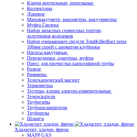
Ключи вентильные, нипельные
Коллекторы
Локринг
Мановакууметр, манометры, вакуумметры
Муфта Ганзена
Набор запасных сервисных портов,
золотников,колпачков
Набор очищаюшич средств TotalKillerBact пена
100мм спрей с ароматом клубники
Насосы вакуумные
Переходники, адаптеры, муфты
Пресс для прочистки капиллярной трубы
Разное
Риммеры
Телескапический магнит
Термометры
Тестеры, клещи электро-измерительные
Течеискатели
Трубогибы
Труборасширители
Труборезы
Шланги
Хладагент, хладон, фреон
MAPP GAS