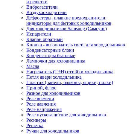
и решетки
Виброгасители
Воздухоохладители
Дефростеры, плавкие предохранители,
индикаторы для бытовых холодильников
Для холодильников Samsung (Самсунг)
Испарители
Клапан обратный
Кнопка - выключатель света для холодильников
Конденсаторные блоки
Конденсаторы бытовые
Лампочки для холодильника
Масла
Нагреватель (ТЭН) оттайки холодильника
Петля двери холодильника
Пластик (панели, балконы, ящики, полки)
Припой, флюс
Разное для холодильников
Реле времени
Реле давления
Реле напряжения
Реле пускозащитное для холодильника
Ресиверы
Решетка
Ручки для холодильников