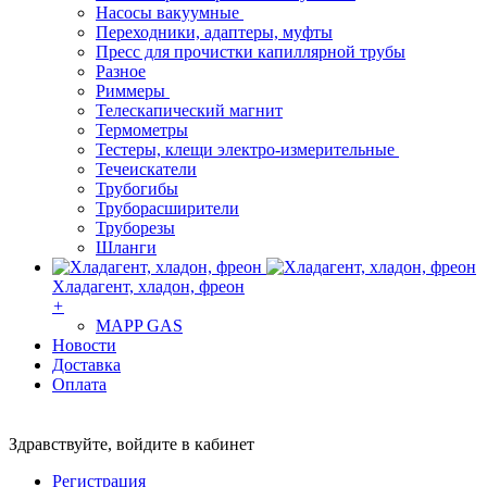
Насосы вакуумные
Переходники, адаптеры, муфты
Пресс для прочистки капиллярной трубы
Разное
Риммеры
Телескапический магнит
Термометры
Тестеры, клещи электро-измерительные
Течеискатели
Трубогибы
Труборасширители
Труборезы
Шланги
Хладагент, хладон, фреон
+
MAPP GAS
Новости
Доставка
Оплата
Здравствуйте,
войдите в кабинет
Регистрация