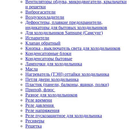
Вентиляторы обдува, микродвигатели, крыльчатки
и решетки
Виброгасители
Воздухоохладители
Дефростеры, плавкие предохранители,
индикаторы для бытовых холодильников
Для холодильников Samsung (Самсунг)
Испарители
Клапан обратный
Кнопка - выключатель света для холодильников
Конденсаторные блоки
Конденсаторы бытовые
Лампочки для холодильника
Масла
Нагреватель (ТЭН) оттайки холодильника
Петля двери холодильника
Пластик (панели, балконы, ящики, полки)
Припой, флюс
Разное для холодильников
Реле времени
Реле давления
Реле напряжения
Реле пускозащитное для холодильника
Ресиверы
Решетка