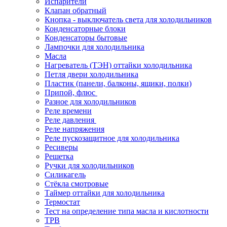
Испарители
Клапан обратный
Кнопка - выключатель света для холодильников
Конденсаторные блоки
Конденсаторы бытовые
Лампочки для холодильника
Масла
Нагреватель (ТЭН) оттайки холодильника
Петля двери холодильника
Пластик (панели, балконы, ящики, полки)
Припой, флюс
Разное для холодильников
Реле времени
Реле давления
Реле напряжения
Реле пускозащитное для холодильника
Ресиверы
Решетка
Ручки для холодильников
Силикагель
Стёкла смотровые
Таймер оттайки для холодильника
Термостат
Тест на определение типа масла и кислотности
ТРВ