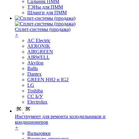
Сальник ПММ
ТЭНы для ПММ
Шланги для ПММ
Сплит-системы (продажа)
+
AC Electric
AERONIK
AIRGREEN
AIRWELL
Akvilon
Ballu
Dantex
GREEN HH2 и IG2
LG
Toshiba
СС Б/У
Electrolux
Инструмент для ремонта холодильников и
кондиционеров
+
Вальцовки
Вентили, проколки