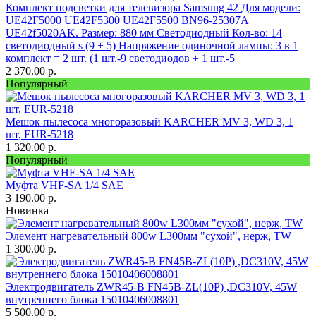
Комплект подсветки для телевизора Samsung 42 Для модели:
UE42F5000 UE42F5300 UE42F5500 BN96-25307A
UE42f5020AK. Размер: 880 мм Светодиодный Кол-во: 14
светодиодный s (9 + 5) Напряжение одиночной лампы: 3 в 1
комплект = 2 шт. (1 шт.-9 светодиодов + 1 шт.-5
2 370.00
р.
Популярный
Мешок пылесоса многоразовый KARCHER MV 3, WD 3, 1
шт, EUR-5218
1 320.00
р.
Популярный
Муфта VHF-SA 1/4 SAE
3 190.00
р.
Новинка
Элемент нагревательный 800w L300мм "сухой", нерж, TW
1 300.00
р.
Электродвигатель ZWR45-B FN45B-ZL(10P) ,DC310V, 45W
внутреннего блока 15010406008801
5 500.00
р.