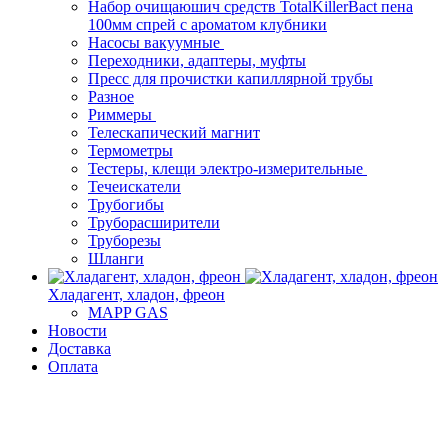
Набор очищаюшич средств TotalKillerBact пена
100мм спрей с ароматом клубники
Насосы вакуумные
Переходники, адаптеры, муфты
Пресс для прочистки капиллярной трубы
Разное
Риммеры
Телескапический магнит
Термометры
Тестеры, клещи электро-измерительные
Течеискатели
Трубогибы
Труборасширители
Труборезы
Шланги
Хладагент, хладон, фреон
MAPP GAS
Новости
Доставка
Оплата