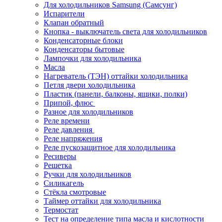
Для холодильников Samsung (Самсунг)
Испарители
Клапан обратный
Кнопка - выключатель света для холодильников
Конденсаторные блоки
Конденсаторы бытовые
Лампочки для холодильника
Масла
Нагреватель (ТЭН) оттайки холодильника
Петля двери холодильника
Пластик (панели, балконы, ящики, полки)
Припой, флюс
Разное для холодильников
Реле времени
Реле давления
Реле напряжения
Реле пускозащитное для холодильника
Ресиверы
Решетка
Ручки для холодильников
Силикагель
Стёкла смотровые
Таймер оттайки для холодильника
Термостат
Тест на определение типа масла и кислотности