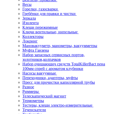
Весы
Горелки, газосварки
Гребёнки для правки и чистки
Зеркала
Изолента
Клещи пережимные
Ключи вентильные, нипельные
Коллекторы
Локринг
Мановакууметр, манометры, вакуумметры
Муфта Ганзена
Набор запасных сервисных портов,
золотников,колпачков
Набор очищаюшич средств TotalKillerBact пена
100мм спрей с ароматом клубники
Насосы вакуумные
Переходники, адаптеры, муфты
Пресс для прочистки капиллярной трубы
Разное
Риммеры
Телескапический магнит
Термометры
Тестеры, клещи электро-измерительные
Течеискатели