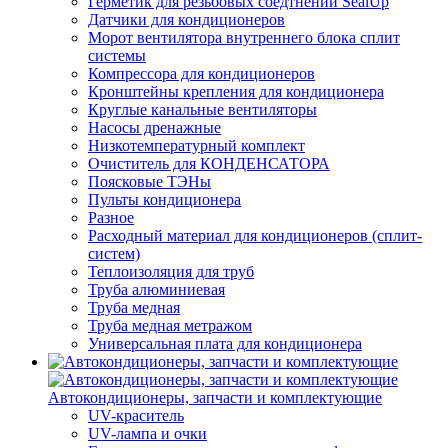
Герметик для резьбовых соедтнений SealUp
Датчики для кондиционеров
Морот вентилятора внутреннего блока сплит
системы
Компрессора для кондиционеров
Кронштейны крепления для кондиционера
Круглые канальные вентиляторы
Насосы дренажные
Низкотемпературный комплект
Очиститель для КОНДЕНСАТОРА
Поясковые ТЭНы
Пульты кондиционера
Разное
Расходный материал для кондиционеров (сплит-
систем)
Теплоизоляция для труб
Труба алюминиевая
Труба медная
Труба медная метражом
Универсальная плата для кондиционера
Автокондиционеры, запчасти и комплектующие
UV-краситель
UV-лампа и очки