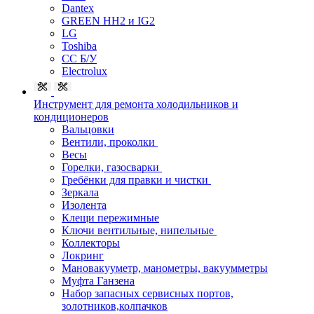
Dantex
GREEN HH2 и IG2
LG
Toshiba
СС Б/У
Electrolux
Инструмент для ремонта холодильников и
кондиционеров
Вальцовки
Вентили, проколки
Весы
Горелки, газосварки
Гребёнки для правки и чистки
Зеркала
Изолента
Клещи пережимные
Ключи вентильные, нипельные
Коллекторы
Локринг
Мановакууметр, манометры, вакуумметры
Муфта Ганзена
Набор запасных сервисных портов,
золотников,колпачков