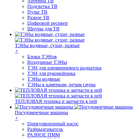
Антенна ТВ
Подсветка ТВ
Пульт ТВ
Разное ТВ
Цифровой ресивер
Шнуры для ТВ
ТЭНы водяные, сухие, разные
+
Блоки ТЭНов
Воздушные ТЭНы
ТЭН для алюминиевого радиатора
ТЭН для рукомойника
ТЭНы водяные
ТЭНы к каменкам, печам сауны
ТЕПЛОВАЯ техника и запчасти к ней
Посудомоечные машины
+
Циркуляционный насос
Разбрызгиватель
РАЗНОЕ ПММ