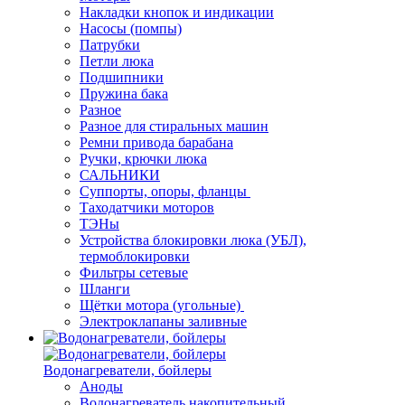
Накладки кнопок и индикации
Насосы (помпы)
Патрубки
Петли люка
Подшипники
Пружина бака
Разное
Разное для стиральных машин
Ремни привода барабана
Ручки, крючки люка
САЛЬНИКИ
Суппорты, опоры, фланцы
Таходатчики моторов
ТЭНы
Устройства блокировки люка (УБЛ),
термоблокировки
Фильтры сетевые
Шланги
Щётки мотора (угольные)
Электроклапаны заливные
Водонагреватели, бойлеры
Аноды
Водонагреватель накопительный