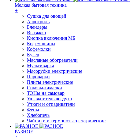
Мелкая бытовая техника
+
Cушка для овощей
Аэрогриль
Блендеры
Вытяжка
Кнопка включения МБ
Кофемашины
Кофемолки
Кулер
Масляные обогреватели
Мультиварка
Мясорубки электрические
Пароварки
Плиты электрические
Соковыжималки
ТЭНы на самовар
Увлажнитель воздуха
Утюги и отпариватели
Фены
Хлебопечь
Чайники и термопоты электрические
РАЗНОЕ