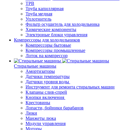
ТРВ
Труба капиллярная
Труба медная
Уплотнитель
Фильтр осушитель для холодильника
Химические компоненты
Электроные блоки управления
Компрессоры для холодильников
Компрессоры бытовые
Компрессоры промышленные
Лоток на компрессор
Стиральные машины
Амортизаторы
Датчики температуры
Датчики уровня воды
Инструмент для ремонта стиральных машин
Клапаны слив-спрей
Кнопки включения
Крестовины
Лопасти, бойники барабанов
Люки
Манжеты люка
Модули управления
Моторы