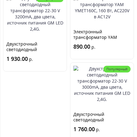
Электронный
трансформатор YAM
YMET160C, 160 Вт, AC220V
Двухстрочный
890.00
р.
в AC12V
светодиодный
трансформатор 22-30 V
1 930.00
р.
3200mA, два цвета,
источник питания GM LED
Популярный
2,4G.
Двухстрочный
светодиодный
трансформатор 22-30 V
1 760.00
р.
3000mA, два цвета,
источник питания GM LED