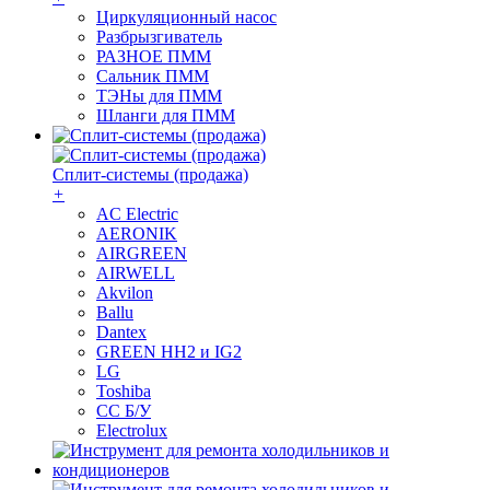
Циркуляционный насос
Разбрызгиватель
РАЗНОЕ ПММ
Сальник ПММ
ТЭНы для ПММ
Шланги для ПММ
Сплит-системы (продажа)
+
AC Electric
AERONIK
AIRGREEN
AIRWELL
Akvilon
Ballu
Dantex
GREEN HH2 и IG2
LG
Toshiba
СС Б/У
Electrolux