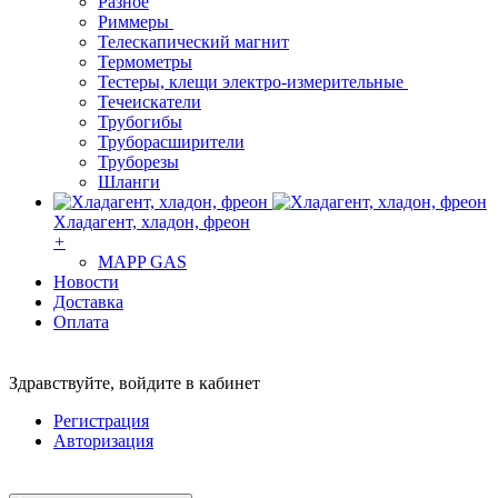
Разное
Риммеры
Телескапический магнит
Термометры
Тестеры, клещи электро-измерительные
Течеискатели
Трубогибы
Труборасширители
Труборезы
Шланги
Хладагент, хладон, фреон
+
MAPP GAS
Новости
Доставка
Оплата
Здравствуйте,
войдите в кабинет
Регистрация
Авторизация