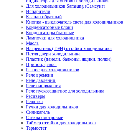
индикаторы для бытовых холодильников
Для холодильников Samsung (Самсунг)
Испарители
Клапан обратный
Кнопка - выключатель света для холодильников
Конденсаторные блоки
Конденсаторы бытовые
Лампочки для холодильника
Масла
Нагреватель (ТЭН) оттайки холодильника
Петля двери холодильника
Пластик (панели, балконы, ящики, полки)
Припой, флюс
Разное для холодильников
Реле времени
Реле давления
Реле напряжения
Реле пускозащитное для холодильника
Ресиверы
Решетка
Ручки для холодильников
Силикагель
Стёкла смотровые
Таймер оттайки для холодильника
Термостат