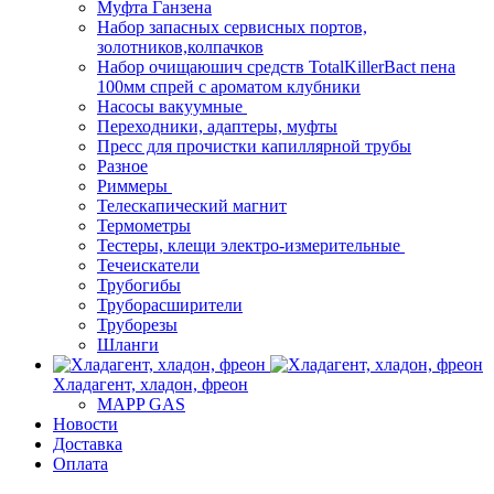
Муфта Ганзена
Набор запасных сервисных портов,
золотников,колпачков
Набор очищаюшич средств TotalKillerBact пена
100мм спрей с ароматом клубники
Насосы вакуумные
Переходники, адаптеры, муфты
Пресс для прочистки капиллярной трубы
Разное
Риммеры
Телескапический магнит
Термометры
Тестеры, клещи электро-измерительные
Течеискатели
Трубогибы
Труборасширители
Труборезы
Шланги
Хладагент, хладон, фреон
MAPP GAS
Новости
Доставка
Оплата