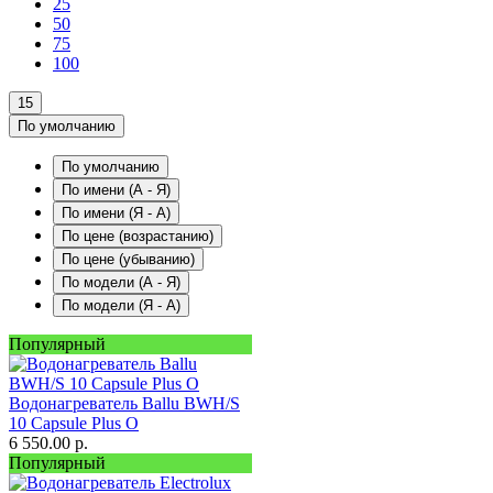
25
50
75
100
15
По умолчанию
По умолчанию
По имени (A - Я)
По имени (Я - A)
По цене (возрастанию)
По цене (убыванию)
По модели (A - Я)
По модели (Я - A)
Популярный
Водонагреватель Ballu BWH/S
10 Capsule Plus O
6 550.00
р.
Популярный