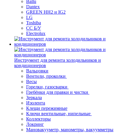
Ballu
Dantex
GREEN HH2 и IG2
LG
Toshiba
СС Б/У
Electrolux
Инструмент для ремонта холодильников и
кондиционеров
Вальцовки
Вентили, проколки
Весы
Горелки, газосварки
Гребёнки для правки и чистки
Зеркала
Изолента
Клещи пережимные
Ключи вентильные, нипельные
Коллекторы
Локринг
Мановакууметр, манометры, вакуумметры