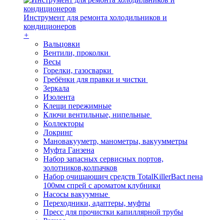
Инструмент для ремонта холодильников и
кондиционеров
+
Вальцовки
Вентили, проколки
Весы
Горелки, газосварки
Гребёнки для правки и чистки
Зеркала
Изолента
Клещи пережимные
Ключи вентильные, нипельные
Коллекторы
Локринг
Мановакууметр, манометры, вакуумметры
Муфта Ганзена
Набор запасных сервисных портов,
золотников,колпачков
Набор очищаюшич средств TotalKillerBact пена
100мм спрей с ароматом клубники
Насосы вакуумные
Переходники, адаптеры, муфты
Пресс для прочистки капиллярной трубы