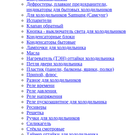
Дефростеры, плавкие предохранители,
индикаторы для бытовых холодильников
Для холодильников Samsung (Самсунг)
Испарители
Клапан обратный
Кнопка - выключатель света для холодильников
Конденсаторные блоки
Конденсаторы бытовые
Лампочки для холодильника
Масла
Нагреватель (ТЭН) оттайки холодильника
Петля двери холодильника
Пластик (панели, балконы, ящики, полки)
Припой, флюс
Разное для холодильников
Реле времени
Реле давления
Реле напряжения
Реле пускозащитное для холодильника
Ресиверы
Решетка
Ручки для холодильников
Силикагель
Стёкла смотровые
Таймер оттайки для холодильника