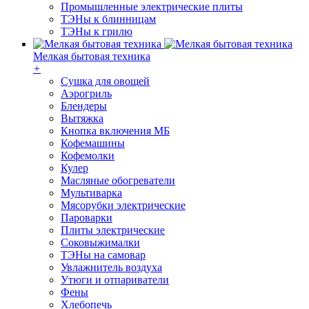
Промышленные электрические плиты
ТЭНы к блинницам
ТЭНы к грилю
Мелкая бытовая техника
+
Cушка для овощей
Аэрогриль
Блендеры
Вытяжка
Кнопка включения МБ
Кофемашины
Кофемолки
Кулер
Масляные обогреватели
Мультиварка
Мясорубки электрические
Пароварки
Плиты электрические
Соковыжималки
ТЭНы на самовар
Увлажнитель воздуха
Утюги и отпариватели
Фены
Хлебопечь