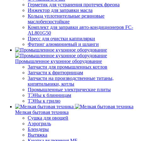
Герметик для устранения протечек фреона
Инжектор для заправки масла
Кольца уплотнительные резиновые
маслобензостойкие
Комплект для заправки авто-кондиционеров FC-
AL801G50
Пресс для очистки каппилярки
Фитинг алюминиевый и шланги
Промышленное кухонное оборудование
Запчасти для промышленных котлов
Запчасти к фритюрницам
Запчасти на производственные титаны,
кипятильники, котлы
Промышленные электрические плиты
ТЭНы к блинницам
ТЭНы к грилю
Мелкая бытовая техника
Cушка для овощей
Аэрогриль
Блендеры
Вытяжка
Кнопка включения МБ