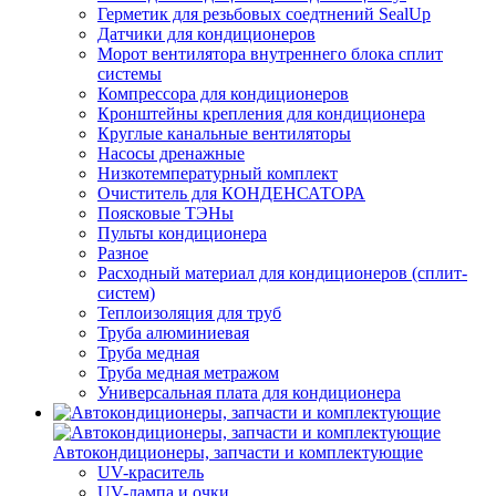
Герметик для резьбовых соедтнений SealUp
Датчики для кондиционеров
Морот вентилятора внутреннего блока сплит
системы
Компрессора для кондиционеров
Кронштейны крепления для кондиционера
Круглые канальные вентиляторы
Насосы дренажные
Низкотемпературный комплект
Очиститель для КОНДЕНСАТОРА
Поясковые ТЭНы
Пульты кондиционера
Разное
Расходный материал для кондиционеров (сплит-
систем)
Теплоизоляция для труб
Труба алюминиевая
Труба медная
Труба медная метражом
Универсальная плата для кондиционера
Автокондиционеры, запчасти и комплектующие
UV-краситель
UV-лампа и очки