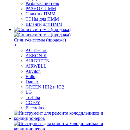
Разбрызгиватель
РАЗНОЕ ПММ
Сальник ПММ
ТЭНы для ПММ
Шланги для ПММ
Сплит-системы (продажа)
+
AC Electric
AERONIK
AIRGREEN
AIRWELL
Akvilon
Ballu
Dantex
GREEN HH2 и IG2
LG
Toshiba
СС Б/У
Electrolux