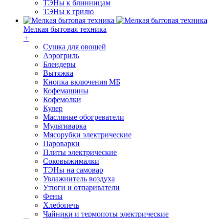
ТЭНы к блинницам
ТЭНы к грилю
Мелкая бытовая техника
+
Cушка для овощей
Аэрогриль
Блендеры
Вытяжка
Кнопка включения МБ
Кофемашины
Кофемолки
Кулер
Масляные обогреватели
Мультиварка
Мясорубки электрические
Пароварки
Плиты электрические
Соковыжималки
ТЭНы на самовар
Увлажнитель воздуха
Утюги и отпариватели
Фены
Хлебопечь
Чайники и термопоты электрические