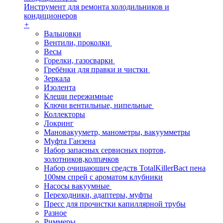
Инструмент для ремонта холодильников и
кондиционеров
+
Вальцовки
Вентили, проколки
Весы
Горелки, газосварки
Гребёнки для правки и чистки
Зеркала
Изолента
Клещи пережимные
Ключи вентильные, нипельные
Коллекторы
Локринг
Мановакууметр, манометры, вакуумметры
Муфта Ганзена
Набор запасных сервисных портов,
золотников,колпачков
Набор очищаюшич средств TotalKillerBact пена
100мм спрей с ароматом клубники
Насосы вакуумные
Переходники, адаптеры, муфты
Пресс для прочистки капиллярной трубы
Разное
Риммеры