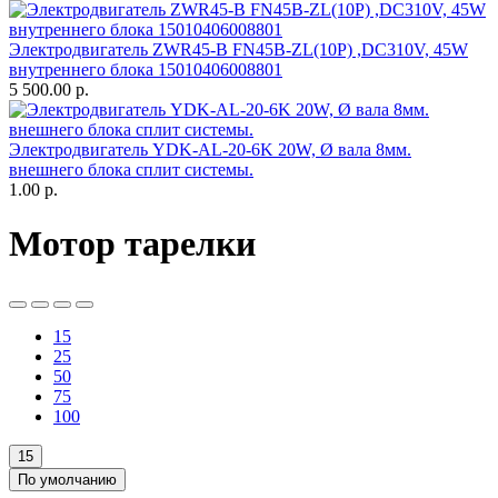
Электродвигатель ZWR45-B FN45B-ZL(10P) ,DC310V, 45W
внутреннего блока 15010406008801
5 500.00
р.
Электродвигатель YDK-AL-20-6K 20W, Ø вала 8мм.
внешнего блока сплит системы.
1.00
р.
Мотор тарелки
15
25
50
75
100
15
По умолчанию