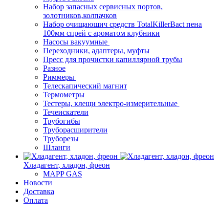
Набор запасных сервисных портов,
золотников,колпачков
Набор очищаюшич средств TotalKillerBact пена
100мм спрей с ароматом клубники
Насосы вакуумные
Переходники, адаптеры, муфты
Пресс для прочистки капиллярной трубы
Разное
Риммеры
Телескапический магнит
Термометры
Тестеры, клещи электро-измерительные
Течеискатели
Трубогибы
Труборасширители
Труборезы
Шланги
Хладагент, хладон, фреон
MAPP GAS
Новости
Доставка
Оплата