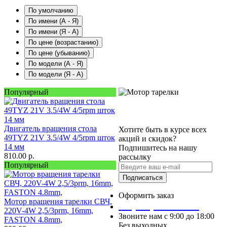
По умолчанию
По имени (A - Я)
По имени (Я - A)
По цене (возрастанию)
По цене (убыванию)
По модели (A - Я)
По модели (Я - A)
Популярный
Двигатель вращения стола
Хотите быть в курсе всех
49TYZ 21V 3.5/4W 4/5rpm шток
акций и скидок?
14 мм
Подпишитесь на нашу
810.00
р.
рассылку
Популярный
Подписаться
Оформить заказ
Мотор вращения тарелки СВЧ,
+7 (927) 129-78-29
220V-4W 2,5/3prm, 16mm,
Звоните нам с 9:00 до 18:00
FASTON 4.8mm,
Без выходных