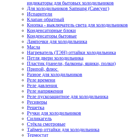
индикаторы для бытовых холодильников
Для холодильников Samsung (Самсунг)
Испарители
Клапан обратный
Кнопка - выключатель света для холодильников
Конденсаторные блоки
Конденсаторы бытовые
Лампочки для холодильника
Масла
Нагреватель (ТЭН) оттайки холодильника
Петля двери холодильника
Пластик (панели, балконы, ящики, полки)
Припой, флюс
Разное для холодильников
Реле времени
Реле давления
Реле напряжения
Реле пускозащитное для холодильника
Ресиверы
Решетка
Ручки для холодильников
Силикагель
Стёкла смотровые
Таймер оттайки для холодильника
Термостат