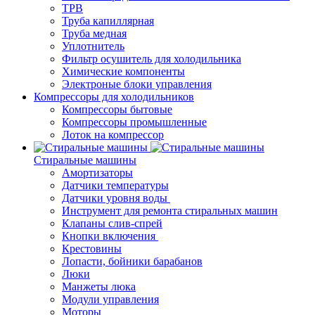
ТРВ
Труба капиллярная
Труба медная
Уплотнитель
Фильтр осушитель для холодильника
Химические компоненты
Электроные блоки управления
Компрессоры для холодильников
Компрессоры бытовые
Компрессоры промышленные
Лоток на компрессор
Стиральные машины
Амортизаторы
Датчики температуры
Датчики уровня воды
Инструмент для ремонта стиральных машин
Клапаны слив-спрей
Кнопки включения
Крестовины
Лопасти, бойники барабанов
Люки
Манжеты люка
Модули управления
Моторы