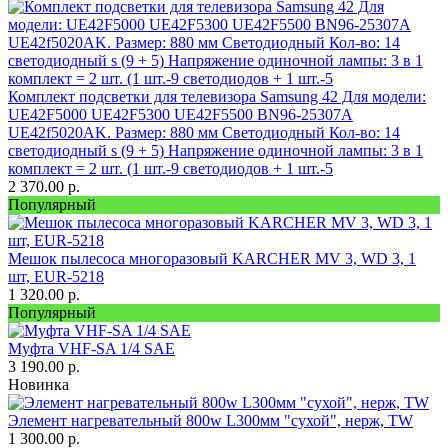
Комплект подсветки для телевизора Samsung 42 Для модели:
UE42F5000 UE42F5300 UE42F5500 BN96-25307A
UE42f5020AK. Размер: 880 мм Светодиодный Кол-во: 14
светодиодный s (9 + 5) Напряжение одиночной лампы: 3 в 1
комплект = 2 шт. (1 шт.-9 светодиодов + 1 шт.-5
2 370.00
р.
Популярный
Мешок пылесоса многоразовый KARCHER MV 3, WD 3, 1
шт, EUR-5218
1 320.00
р.
Популярный
Муфта VHF-SA 1/4 SAE
3 190.00
р.
Новинка
Элемент нагревательный 800w L300мм "сухой", нерж, TW
1 300.00
р.