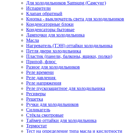
Для холодильников Samsung (Самсунг)
Испарители
Клапан обратный
Кнопка - выключатель света для холодильников
Конденсаторные блоки
Конденсаторы бытовые
Лампочки для холодильника
Масла
Нагреватель (ТЭН) оттайки холодильника
Петля двери холодильника
Пластик (панели, балконы, ящики, полки)
Припой, флюс
Разное для холодильников
Реле времени
Реле давления
Реле напряжения
Реле пускозащитное для холодильника
Ресиверы
Решетка
Ручки для холодильников
Силикагель
Стёкла смотровые
Таймер оттайки для холодильника
Термостат
Тест на определение типа масла и кислотности