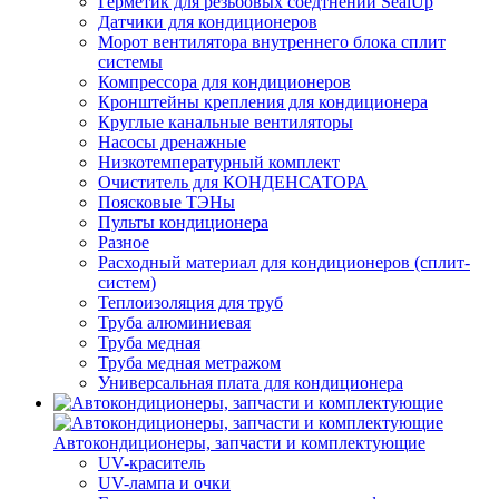
Герметик для резьбовых соедтнений SealUp
Датчики для кондиционеров
Морот вентилятора внутреннего блока сплит
системы
Компрессора для кондиционеров
Кронштейны крепления для кондиционера
Круглые канальные вентиляторы
Насосы дренажные
Низкотемпературный комплект
Очиститель для КОНДЕНСАТОРА
Поясковые ТЭНы
Пульты кондиционера
Разное
Расходный материал для кондиционеров (сплит-
систем)
Теплоизоляция для труб
Труба алюминиевая
Труба медная
Труба медная метражом
Универсальная плата для кондиционера
Автокондиционеры, запчасти и комплектующие
UV-краситель
UV-лампа и очки