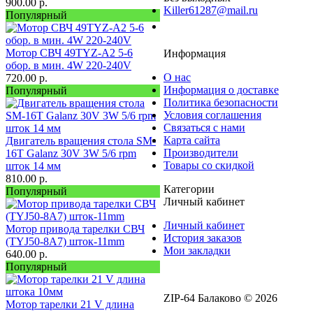
900.00
р.
Killer61287@mail.ru
Популярный
Заказать звонок
Мотор СВЧ 49TYZ-A2 5-6
Информация
обор. в мин. 4W 220-240V
О нас
720.00
р.
Информация о доставке
Популярный
Политика безопасности
Условия соглашения
Связаться с нами
Карта сайта
Двигатель вращения стола SM-
Производители
16T Galanz 30V 3W 5/6 rpm
Товары со скидкой
шток 14 мм
810.00
р.
Категории
Популярный
Личный кабинет
Личный кабинет
Мотор привода тарелки СВЧ
История заказов
(TYJ50-8A7) шток-11mm
Мои закладки
640.00
р.
Популярный
ZIP-64 Балаково © 2026
Мотор тарелки 21 V длина