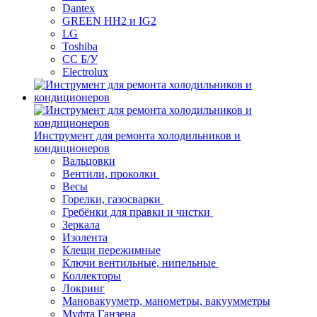
Dantex
GREEN HH2 и IG2
LG
Toshiba
СС Б/У
Electrolux
Инструмент для ремонта холодильников и
кондиционеров
Вальцовки
Вентили, проколки
Весы
Горелки, газосварки
Гребёнки для правки и чистки
Зеркала
Изолента
Клещи пережимные
Ключи вентильные, нипельные
Коллекторы
Локринг
Мановакууметр, манометры, вакуумметры
Муфта Ганзена