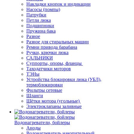
Накладки кнопок и индикации
Насосы (помпы)
Патрубки
Петли люка
Подшипники
Пружина бака
Разное
Разное для стиральных машин
Ремни привода барабана
Ручки, крючки люка
САЛЬНИКИ
Суппорты, опоры, фланцы
Таходатчики моторов
ТЭНы
Устройства блокировки люка (УБЛ),
термоблокировки
Фильтры сетевые
Шланги
Щётки мотора (угольные)
Электроклапаны заливные
Водонагреватели, бойлеры
Аноды
Водонагреватель накопительный