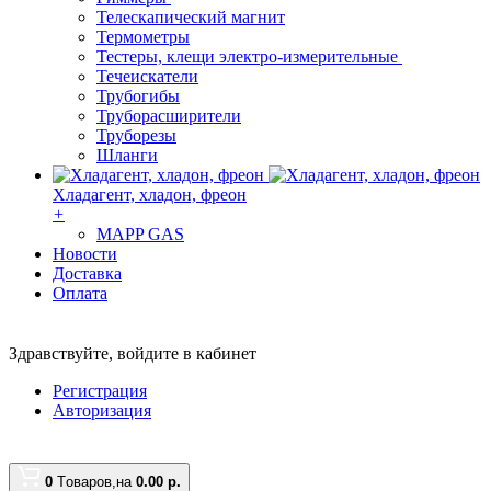
Телескапический магнит
Термометры
Тестеры, клещи электро-измерительные
Течеискатели
Трубогибы
Труборасширители
Труборезы
Шланги
Хладагент, хладон, фреон
+
MAPP GAS
Новости
Доставка
Оплата
Здравствуйте,
войдите в кабинет
Регистрация
Авторизация
0
Tоваров,
на
0.00
р.