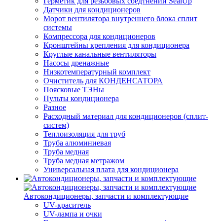
Герметик для резьбовых соедтнений SealUp
Датчики для кондиционеров
Морот вентилятора внутреннего блока сплит
системы
Компрессора для кондиционеров
Кронштейны крепления для кондиционера
Круглые канальные вентиляторы
Насосы дренажные
Низкотемпературный комплект
Очиститель для КОНДЕНСАТОРА
Поясковые ТЭНы
Пульты кондиционера
Разное
Расходный материал для кондиционеров (сплит-
систем)
Теплоизоляция для труб
Труба алюминиевая
Труба медная
Труба медная метражом
Универсальная плата для кондиционера
Автокондиционеры, запчасти и комплектующие
UV-краситель
UV-лампа и очки