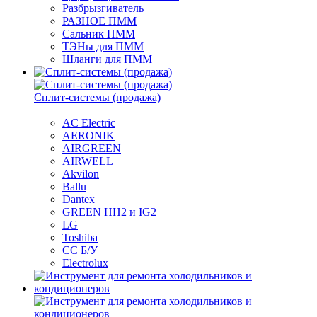
Разбрызгиватель
РАЗНОЕ ПММ
Сальник ПММ
ТЭНы для ПММ
Шланги для ПММ
Сплит-системы (продажа)
+
AC Electric
AERONIK
AIRGREEN
AIRWELL
Akvilon
Ballu
Dantex
GREEN HH2 и IG2
LG
Toshiba
СС Б/У
Electrolux