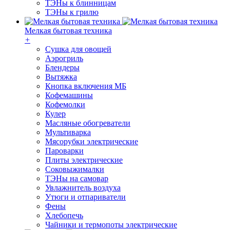
ТЭНы к блинницам
ТЭНы к грилю
Мелкая бытовая техника
+
Cушка для овощей
Аэрогриль
Блендеры
Вытяжка
Кнопка включения МБ
Кофемашины
Кофемолки
Кулер
Масляные обогреватели
Мультиварка
Мясорубки электрические
Пароварки
Плиты электрические
Соковыжималки
ТЭНы на самовар
Увлажнитель воздуха
Утюги и отпариватели
Фены
Хлебопечь
Чайники и термопоты электрические