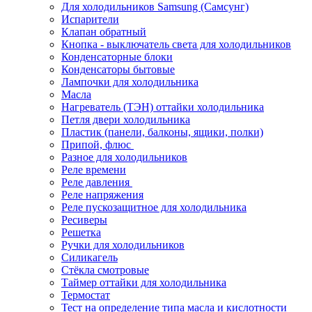
Для холодильников Samsung (Самсунг)
Испарители
Клапан обратный
Кнопка - выключатель света для холодильников
Конденсаторные блоки
Конденсаторы бытовые
Лампочки для холодильника
Масла
Нагреватель (ТЭН) оттайки холодильника
Петля двери холодильника
Пластик (панели, балконы, ящики, полки)
Припой, флюс
Разное для холодильников
Реле времени
Реле давления
Реле напряжения
Реле пускозащитное для холодильника
Ресиверы
Решетка
Ручки для холодильников
Силикагель
Стёкла смотровые
Таймер оттайки для холодильника
Термостат
Тест на определение типа масла и кислотности