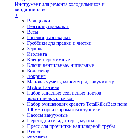
Инструмент для ремонта холодильников и
кондиционеров
+
Вальцовки
Вентили, проколки
Весы
Горелки, газосварки
Гребёнки для правки и чистки
Зеркала
Изолента
Клещи пережимные
Ключи вентильные, нипельные
Коллекторы
Локринг
Мановакууметр, манометры, вакуумметры
Муфта Ганзена
Набор запасных сервисных портов,
золотников,колпачков
Набор очищаюшич средств TotalKillerBact пена
100мм спрей с ароматом клубники
Насосы вакуумные
Переходники, адаптеры, муфты
Пресс для прочистки капиллярной трубы
Разное
Риммеры