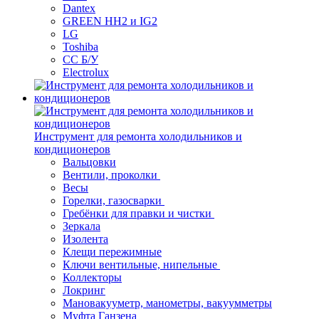
Dantex
GREEN HH2 и IG2
LG
Toshiba
СС Б/У
Electrolux
Инструмент для ремонта холодильников и
кондиционеров
Вальцовки
Вентили, проколки
Весы
Горелки, газосварки
Гребёнки для правки и чистки
Зеркала
Изолента
Клещи пережимные
Ключи вентильные, нипельные
Коллекторы
Локринг
Мановакууметр, манометры, вакуумметры
Муфта Ганзена