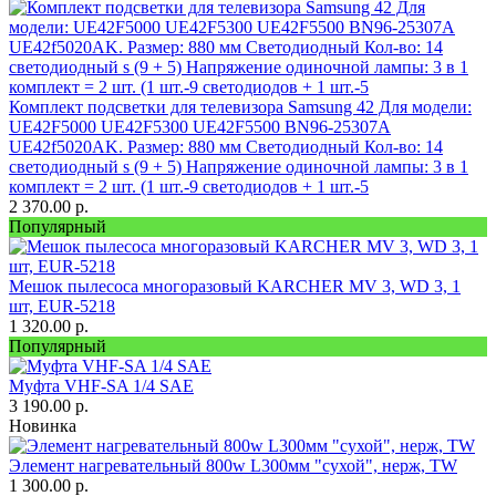
Комплект подсветки для телевизора Samsung 42 Для модели:
UE42F5000 UE42F5300 UE42F5500 BN96-25307A
UE42f5020AK. Размер: 880 мм Светодиодный Кол-во: 14
светодиодный s (9 + 5) Напряжение одиночной лампы: 3 в 1
комплект = 2 шт. (1 шт.-9 светодиодов + 1 шт.-5
2 370.00
р.
Популярный
Мешок пылесоса многоразовый KARCHER MV 3, WD 3, 1
шт, EUR-5218
1 320.00
р.
Популярный
Муфта VHF-SA 1/4 SAE
3 190.00
р.
Новинка
Элемент нагревательный 800w L300мм "сухой", нерж, TW
1 300.00
р.