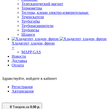
Телескапический магнит
Термометры
Тестеры, клещи электро-измерительные
Течеискатели
Трубогибы
Труборасширители
Труборезы
Шланги
Хладагент, хладон, фреон
+
MAPP GAS
Новости
Доставка
Оплата
Здравствуйте,
войдите в кабинет
Регистрация
Авторизация
0
Tоваров,
на
0.00
р.