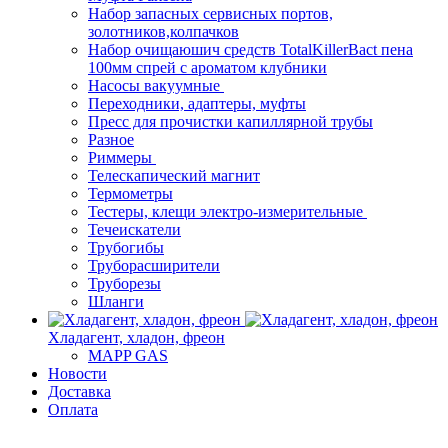
Набор запасных сервисных портов,
золотников,колпачков
Набор очищаюшич средств TotalKillerBact пена
100мм спрей с ароматом клубники
Насосы вакуумные
Переходники, адаптеры, муфты
Пресс для прочистки капиллярной трубы
Разное
Риммеры
Телескапический магнит
Термометры
Тестеры, клещи электро-измерительные
Течеискатели
Трубогибы
Труборасширители
Труборезы
Шланги
Хладагент, хладон, фреон
MAPP GAS
Новости
Доставка
Оплата