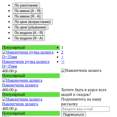
По умолчанию
По имени (A - Я)
По имени (Я - A)
По цене (возрастанию)
По цене (убыванию)
По модели (A - Я)
По модели (Я - A)
Популярный
1
2
>
Наконечник ручка шланга
>|
D=35мм
460.00
р.
Популярный
Наконечник шланга
460.00
р.
Хотите быть в курсе всех
Популярный
акций и скидок?
Подпишитесь на нашу
Наконечник шланга
рассылку
460.00
р.
Популярный
Подписаться