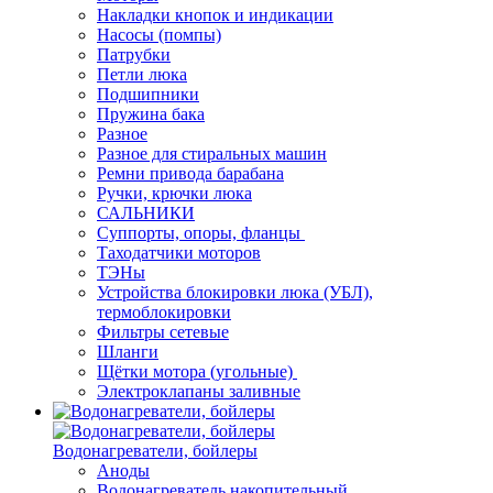
Накладки кнопок и индикации
Насосы (помпы)
Патрубки
Петли люка
Подшипники
Пружина бака
Разное
Разное для стиральных машин
Ремни привода барабана
Ручки, крючки люка
САЛЬНИКИ
Суппорты, опоры, фланцы
Таходатчики моторов
ТЭНы
Устройства блокировки люка (УБЛ),
термоблокировки
Фильтры сетевые
Шланги
Щётки мотора (угольные)
Электроклапаны заливные
Водонагреватели, бойлеры
Аноды
Водонагреватель накопительный