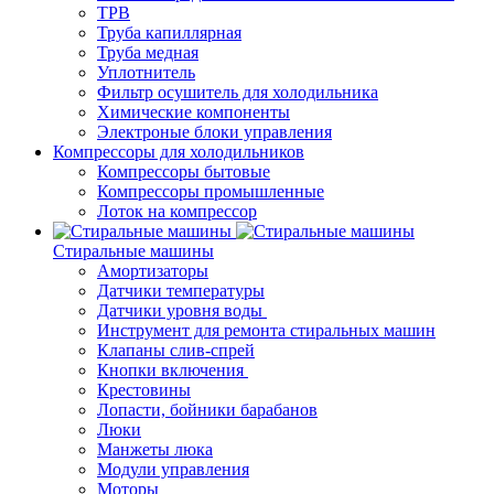
ТРВ
Труба капиллярная
Труба медная
Уплотнитель
Фильтр осушитель для холодильника
Химические компоненты
Электроные блоки управления
Компрессоры для холодильников
Компрессоры бытовые
Компрессоры промышленные
Лоток на компрессор
Стиральные машины
Амортизаторы
Датчики температуры
Датчики уровня воды
Инструмент для ремонта стиральных машин
Клапаны слив-спрей
Кнопки включения
Крестовины
Лопасти, бойники барабанов
Люки
Манжеты люка
Модули управления
Моторы