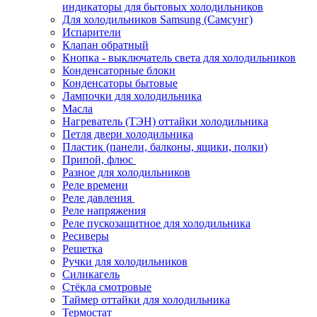
индикаторы для бытовых холодильников
Для холодильников Samsung (Самсунг)
Испарители
Клапан обратный
Кнопка - выключатель света для холодильников
Конденсаторные блоки
Конденсаторы бытовые
Лампочки для холодильника
Масла
Нагреватель (ТЭН) оттайки холодильника
Петля двери холодильника
Пластик (панели, балконы, ящики, полки)
Припой, флюс
Разное для холодильников
Реле времени
Реле давления
Реле напряжения
Реле пускозащитное для холодильника
Ресиверы
Решетка
Ручки для холодильников
Силикагель
Стёкла смотровые
Таймер оттайки для холодильника
Термостат