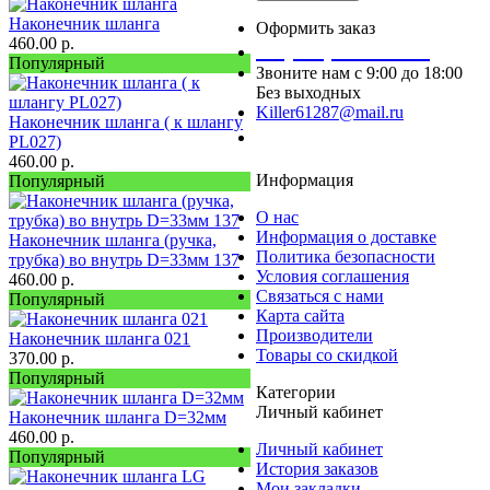
Наконечник шланга
Оформить заказ
460.00
р.
+7 (927) 129-78-29
Популярный
Звоните нам с 9:00 до 18:00
Без выходных
Killer61287@mail.ru
Наконечник шланга ( к шлангу
Заказать звонок
PL027)
460.00
р.
Информация
Популярный
О нас
Информация о доставке
Наконечник шланга (ручка,
Политика безопасности
трубка) во внутрь D=33мм 137
Условия соглашения
460.00
р.
Связаться с нами
Популярный
Карта сайта
Производители
Наконечник шланга 021
Товары со скидкой
370.00
р.
Популярный
Категории
Личный кабинет
Наконечник шланга D=32мм
460.00
р.
Личный кабинет
Популярный
История заказов
Мои закладки