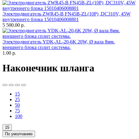
Электродвигатель ZWR45-B FN45B-ZL(10P) ,DC310V, 45W
внутреннего блока 15010406008801
5 500.00
р.
Электродвигатель YDK-AL-20-6K 20W, Ø вала 8мм.
внешнего блока сплит системы.
1.00
р.
Наконечник шланга
15
25
50
75
100
15
По умолчанию