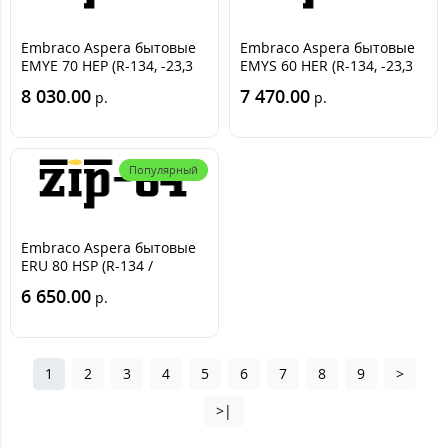
Embraco Aspera бытовые
Embraco Aspera бытовые
EMYE 70 HEP (R-134, -23,3
EMYS 60 HER (R-134, -23,3
С, 168 Вт)
С, 144 Вт)
8 030.00
7 470.00
р.
р.
Популярный
Embraco Aspera бытовые
ERU 80 HSP (R-134 /
-23.3С=190 Вт) AL обмотка
6 650.00
р.
1
2
3
4
5
6
7
8
9
>
>|