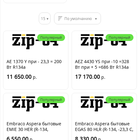
15
По умолчанию
Популярный
Популярный
AE 1370 Y при - 23,3 = 200
AEZ 4430 YS при -10 =328
Вт R134a
Вт при + 5 =686 Вт R134a
11 650.00
17 170.00
р.
р.
Популярный
Популярный
Embraco Aspera бытовые
Embraco Aspera бытовые
EMIE 30 HER (R-134,
EGAS 80 HLR (R-134, -23,3 С,
-23.3С=73 Вт)
195 Вт)
6 550.00
8 330.00
р.
р.