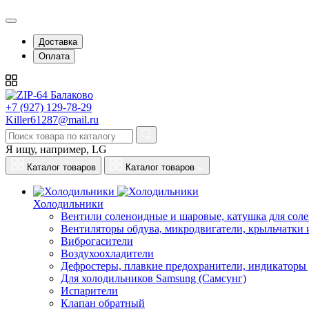
Доставка
Оплата
+7 (927) 129-78-29
Killer61287@mail.ru
Я ищу, например,
LG
Каталог товаров
Каталог товаров
Холодильники
Вентили соленоидные и шаровые, катушка для сол
Вентиляторы обдува, микродвигатели, крыльчатки 
Виброгасители
Воздухоохладители
Дефростеры, плавкие предохранители, индикаторы
Для холодильников Samsung (Самсунг)
Испарители
Клапан обратный