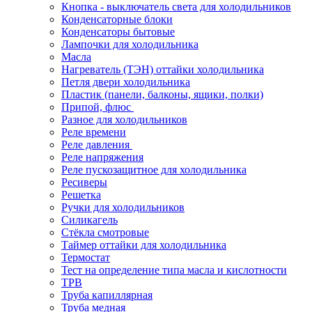
Кнопка - выключатель света для холодильников
Конденсаторные блоки
Конденсаторы бытовые
Лампочки для холодильника
Масла
Нагреватель (ТЭН) оттайки холодильника
Петля двери холодильника
Пластик (панели, балконы, ящики, полки)
Припой, флюс
Разное для холодильников
Реле времени
Реле давления
Реле напряжения
Реле пускозащитное для холодильника
Ресиверы
Решетка
Ручки для холодильников
Силикагель
Стёкла смотровые
Таймер оттайки для холодильника
Термостат
Тест на определение типа масла и кислотности
ТРВ
Труба капиллярная
Труба медная