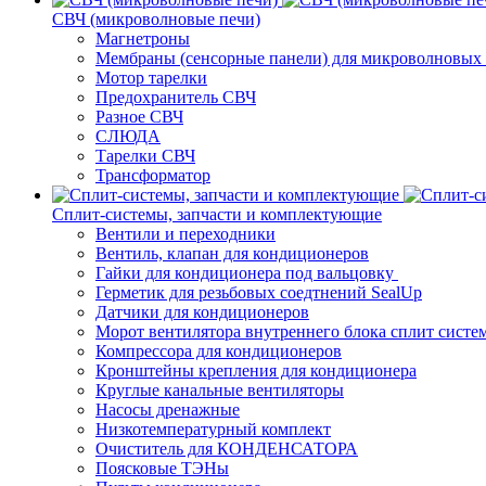
СВЧ (микроволновые печи)
Магнетроны
Мембраны (сенсорные панели) для микроволновых
Мотор тарелки
Предохранитель СВЧ
Разное СВЧ
СЛЮДА
Тарелки СВЧ
Трансформатор
Сплит-системы, запчасти и комплектующие
Вентили и переходники
Вентиль, клапан для кондиционеров
Гайки для кондиционера под вальцовку
Герметик для резьбовых соедтнений SealUp
Датчики для кондиционеров
Морот вентилятора внутреннего блока сплит систе
Компрессора для кондиционеров
Кронштейны крепления для кондиционера
Круглые канальные вентиляторы
Насосы дренажные
Низкотемпературный комплект
Очиститель для КОНДЕНСАТОРА
Поясковые ТЭНы