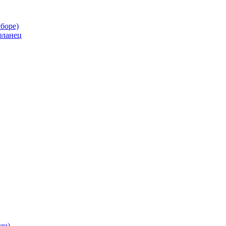
боре)
фланец