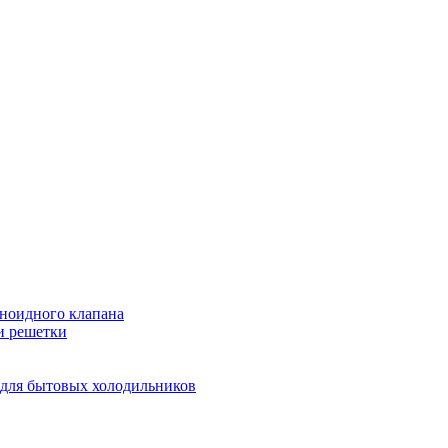
еноидного клапана
и решетки
 для бытовых холодильников