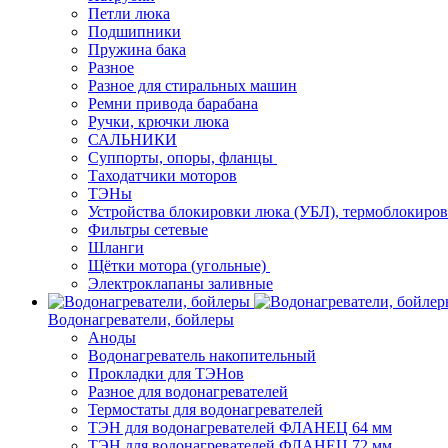
Петли люка
Подшипники
Пружина бака
Разное
Разное для стиральных машин
Ремни привода барабана
Ручки, крючки люка
САЛЬНИКИ
Суппорты, опоры, фланцы
Таходатчики моторов
ТЭНы
Устройства блокировки люка (УБЛ), термоблокиро
Фильтры сетевые
Шланги
Щётки мотора (угольные)
Электроклапаны заливные
Водонагреватели, бойлеры
Аноды
Водонагреватель накопительный
Прокладки для ТЭНов
Разное для водонагревателей
Термостаты для водонагревателей
ТЭН для водонагревателей ФЛАНЕЦ 64 мм
ТЭН для водонагревателей ФЛАНЕЦ 72 мм