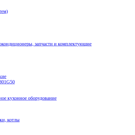
тем)
кие
L801G50
ки, котлы