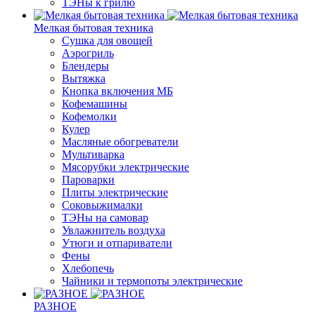
ТЭНы к грилю
Мелкая бытовая техника
Cушка для овощей
Аэрогриль
Блендеры
Вытяжка
Кнопка включения МБ
Кофемашины
Кофемолки
Кулер
Масляные обогреватели
Мультиварка
Мясорубки электрические
Пароварки
Плиты электрические
Соковыжималки
ТЭНы на самовар
Увлажнитель воздуха
Утюги и отпариватели
Фены
Хлебопечь
Чайники и термопоты электрические
РАЗНОЕ